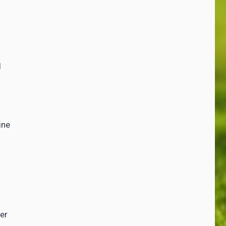
d
ine
er