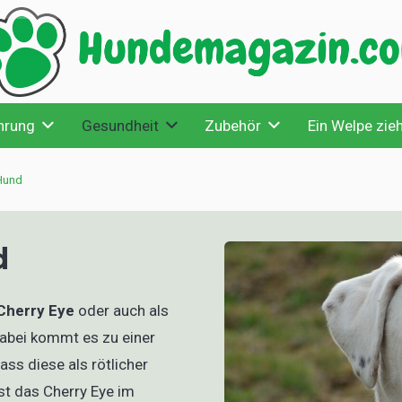
hrung
Gesundheit
Zubehör
Ein Welpe zieh
Hund
d
Cherry Eye
oder auch als
abei kommt es zu einer
ss diese als rötlicher
st das Cherry Eye im