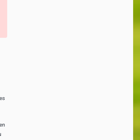
ses
hen
u