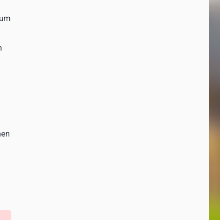
zum
n
hen