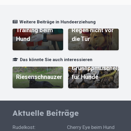
t
Medical
Hund will bei
Weitere Beiträge in Hundeerziehung
Training beim
Regen nicht vor
W
Hund
die Tür
l
Das könnte Sie auch interessieren
Grünlippmuschelpulv
Riesenschnauzer
für Hunde
W
Aktuelle Beiträge
Rudelkost:
Cherry Eye beim Hund