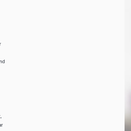
r
and
,
ar