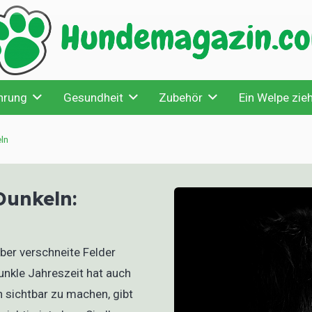
hrung
Gesundheit
Zubehör
Ein Welpe zieh
ln
Dunkeln:
ber verschneite Felder
unkle Jahreszeit hat auch
 sichtbar zu machen, gibt