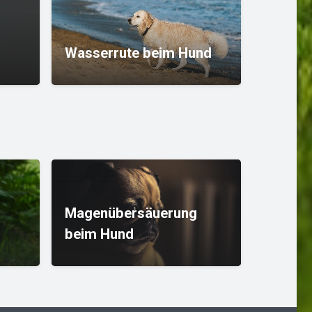
Versto
Wasserrute beim Hund
Hund
Magenübersäuerung
beim Hund
Juckre