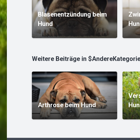
Blasenentzündung beim
Zwi
Hund
Hun
Weitere Beiträge in $AndereKategori
Ver
Arthrose beim Hund
Hun