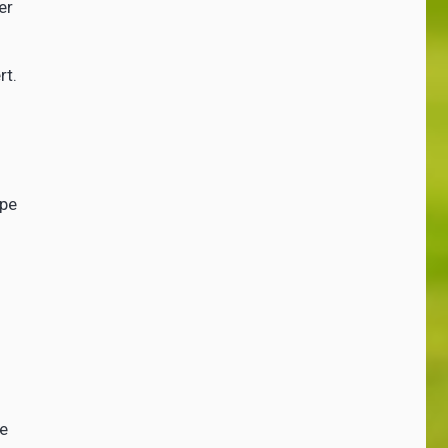
er
rt.
mpe
ie