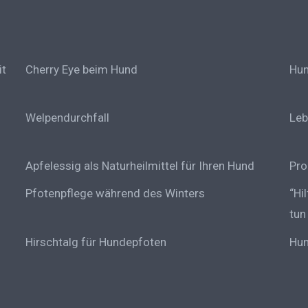
it
Cherry Eye beim Hund
Hun
Welpendurchfall
Leb
Apfelessig als Naturheilmittel für Ihren Hund
Pro
Pfotenpflege während des Winters
“Hi
tun
Hirschtalg für Hundepfoten
Hun