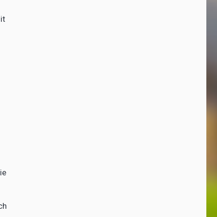
it
ie
ch