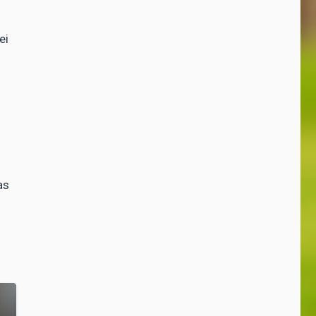
ei
as
des
Der Bußgeld-
Dschungel: Wo ist
das Häufchen