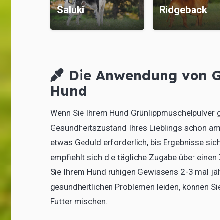
r
Saluki
Ridgeback
Die Anwendung von G
Hund
Wenn Sie Ihrem Hund Grünlippmuschelpulver ge
Gesundheitszustand Ihres Lieblings schon am n
etwas Geduld erforderlich, bis Ergebnisse sic
empfiehlt sich die tägliche Zugabe über eine
Sie Ihrem Hund ruhigen Gewissens 2-3 mal jähr
gesundheitlichen Problemen leiden, können S
Futter mischen.