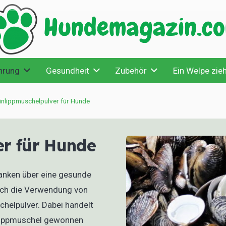
hrung
Gesundheit
Zubehör
Ein Welpe zieh
ünlippmuschelpulver für Hunde
r für Hunde
nken über eine gesunde
auch die Verwendung von
helpulver. Dabei handelt
nlippmuschel gewonnen