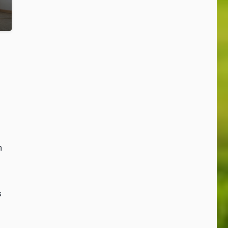
richtig teuer?
Bobtail
n
n
s