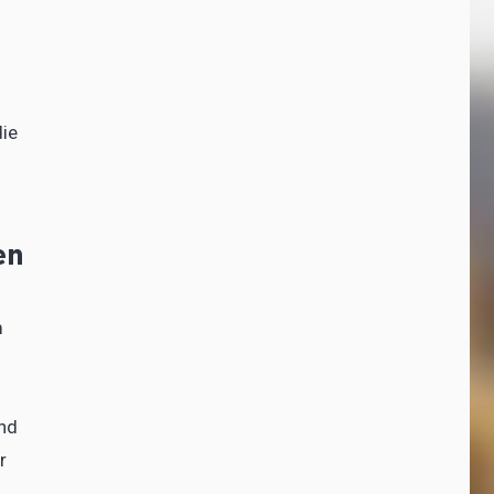
die
en
m
nd
r