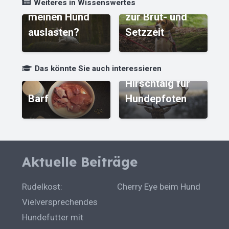
Wie kann ich
Leinenpflicht
Q
Weiteres in Wissenswertes
meinen Hund
zur Brut- und
H
auslasten?
Setzzeit
a
nd
er
Das könnte Sie auch interessieren
Hirschtalg für
H
Barf
Hundepfoten
w
Aktuelle Beiträge
Rudelkost:
Cherry Eye beim Hund
Vielversprechendes
Hundefutter mit