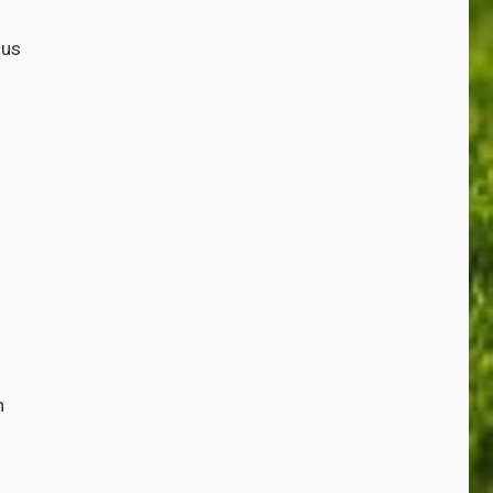
aus
n