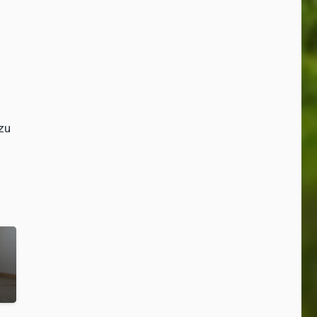
zu
des
Der Bußgeld-
Dschungel: Wo ist
das Häufchen
richtig teuer?
Bobtail