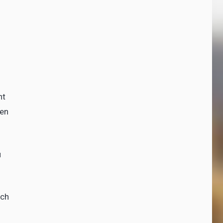
n
ht
ren
u
ich