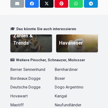
Hundeanmeldung:
Das könnte Sie auch interessieren
Zahlen &
D
Trends
Havaneser
D
Weitere Pinscher, Schnauzer, Molosser
Berner Sennenhund
Bernhardiner
Bordeaux Dogge
Boxer
Deutsche Dogge
Dogo Argentino
Hovawart
Kangal
Mastiff
Neufundländer