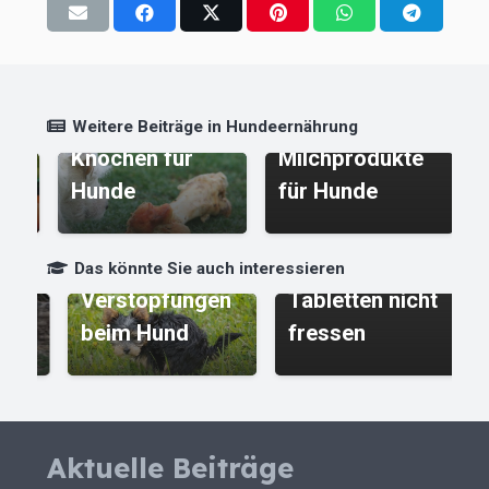
e
Joghurt und
andere
Weitere Beiträge in Hundeernährung
Knochen für
Milchprodukte
l
Hunde
für Hunde
W
Hund will
Das könnte Sie auch interessieren
Verstopfungen
Tabletten nicht
W
beim Hund
fressen
T
Aktuelle Beiträge