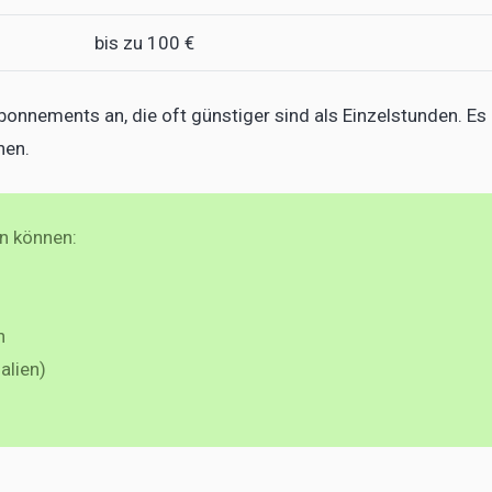
bis zu 100 €
onnements an, die oft günstiger sind als Einzelstunden. Es
hen.
en können:
n
alien)
Rudelkost: