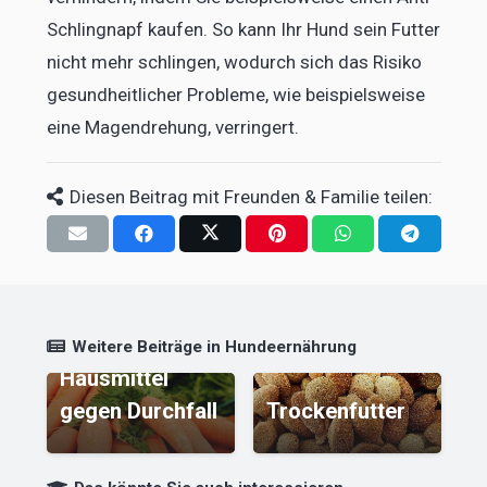
Schlingnapf kaufen. So kann Ihr Hund sein Futter
nicht mehr schlingen, wodurch sich das Risiko
gesundheitlicher Probleme, wie beispielsweise
eine Magendrehung, verringert.
Diesen Beitrag mit Freunden & Familie teilen:
Morosche
Karottensuppe
– Das
Weitere Beiträge in Hundeernährung
Hausmittel
H
gegen Durchfall
Trockenfutter
H
Leben mit