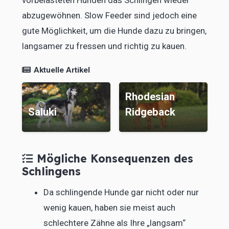
vorbelasteten Hunden das Schlingen wieder
abzugewöhnen. Slow Feeder sind jedoch eine
gute Möglichkeit, um die Hunde dazu zu bringen,
langsamer zu fressen und richtig zu kauen.
Aktuelle Artikel
Rhodesian
Saluki
Ridgeback
C
Mögliche Konsequenzen des
Schlingens
Da schlingende Hunde gar nicht oder nur
wenig kauen, haben sie meist auch
schlechtere Zähne als Ihre „langsam“