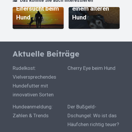
Das könnte Sie auch interessieren
Eifersucht beim
einem älteren
B
ll
Hund
Hund
D
Aktuelle Beiträge
Rudelkost:
Cherry Eye beim Hund
Vielversprechendes
Hundefutter mit
innovativen Sorten
Hundeanmeldung:
Der Bußgeld-
Zahlen & Trends
Dschungel: Wo ist das
Häufchen richtig teuer?