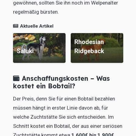
gewöhnen, sollten Sie ihn noch im Welpenalter
regelmäßig bürsten.
Aktuelle Artikel
Rhodesian
Saluki
Ridgeback
C
Anschaffungskosten – Was
kostet ein Bobtail?
Der Preis, denn Sie für einen Bobtail bezahlen
müssen hängt in erster Linie davon ab, für
welche Zuchtstätte Sie sich entscheiden. Im
Schnitt kostet ein Bobtail, der aus einer seriösen
Zuchtstätte kommt etwa
1.600€ bis 1.900€
.