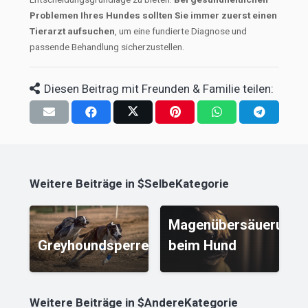
Problemen Ihres Hundes sollten Sie immer zuerst einen
Tierarzt aufsuchen
, um eine fundierte Diagnose und
passende Behandlung sicherzustellen.
Diesen Beitrag mit Freunden & Familie teilen:
Weitere Beiträge in $SelbeKategorie
keit
Magenübersäuerung
B
Greyhoundsperre
beim Hund
H
Weitere Beiträge in $AndereKategorie