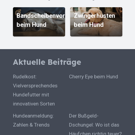
Bandscheibenvorfall
Zwingerhusten
beim Hund
beim Hund
G
Aktuelle Beiträge
Rudelkost:
Cherry Eye beim Hund
Vielversprechendes
Hundefutter mit
innovativen Sorten
Hundeanmeldung:
Der Bußgeld-
Zahlen & Trends
Dschungel: Wo ist das
Häufchen richtig teuer?