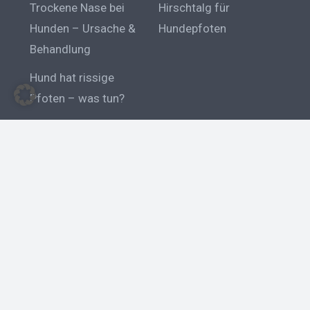
Trockene Nase bei
Hirschtalg für
Hunden – Ursache &
Hundepfoten
Behandlung
Hund hat rissige
Pfoten – was tun?
Hunderassen
Bernhardiner
Pudel
Riesenschnauzer
Erziehung