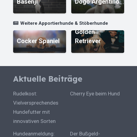
ji
Dogo Argentino
Münsterländ
Weitere Apportierhunde & Stöberhunde
Golden
Cocker Spaniel
Retriever
Aktuelle Beiträge
Rudelkost:
Cherry Eye beim Hund
Vielversprechendes
Hundefutter mit
innovativen Sorten
Hundeanmeldung:
Der Bußgeld-