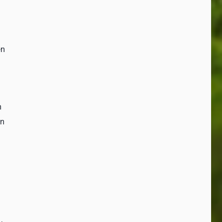
en
n
en