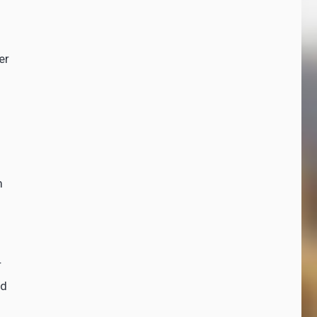
er
m
r
nd