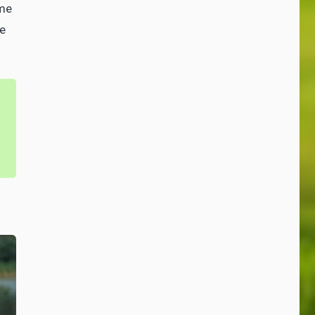
hme
de