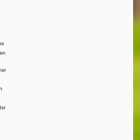
ie
en.
ner
h
der