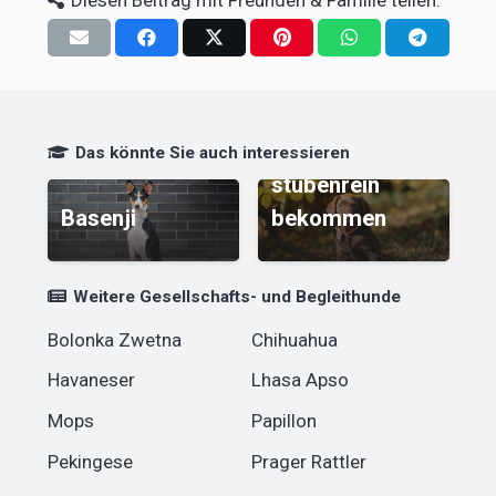
Diesen Beitrag mit Freunden & Familie teilen:
Welpen
Das könnte Sie auch interessieren
stubenrein
Bouvier des
bekommen
Flandres
Weitere Gesellschafts- und Begleithunde
Bolonka Zwetna
Chihuahua
Havaneser
Lhasa Apso
Mops
Papillon
Pekingese
Prager Rattler