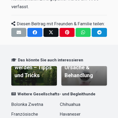
verfasst.
Diesen Beitrag mit Freunden & Familie teilen:
Trockene Nase
t
Hundesitter
bei Hunden –
P
Das könnte Sie auch interessieren
werden – Tipps
Ursache &
w
und Tricks
Behandlung
W
Weitere Gesellschafts- und Begleithunde
Bolonka Zwetna
Chihuahua
Französische
Havaneser