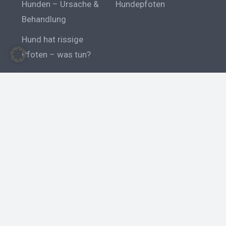
Hunden – Ursache &
Hundepfoten
Behandlung
Hund hat rissige
Pfoten – was tun?
Hunderassen
Bernhardiner
Pudel
Riesenschnauzer
Erziehung
Eifersucht beim Hund